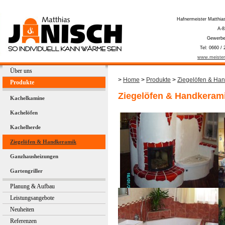
Hafnermeister Matthia
A-8
Gewerbe
Tel: 0660 / 
www.meister
Über uns
>
Home
>
Produkte
>
Ziegelöfen & Ha
Produkte
Ziegelöfen & Handkeram
Kachelkamine
Kachelöfen
Kachelherde
Ziegelöfen & Handkeramik
Ganzhausheizungen
Gartengriller
Planung & Aufbau
Leistungsangebote
Neuheiten
Referenzen